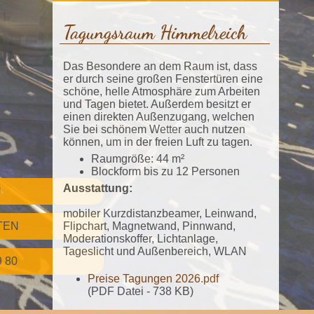
Tagungsraum Himmelreich
Das Besondere an dem Raum ist, dass
er durch seine großen Fenstertüren eine
schöne, helle Atmosphäre zum Arbeiten
und Tagen bietet. Außerdem besitzt er
einen direkten Außenzugang, welchen
Sie bei schönem Wetter auch nutzen
können, um in der freien Luft zu tagen.
Raumgröße: 44 m²
Blockform bis zu 12 Personen
Ausstattung:
N
mobiler Kurzdistanzbeamer, Leinwand,
Flipchart, Magnetwand, Pinnwand,
TEN
Moderationskoffer, Lichtanlage,
Tageslicht und Außenbereich, WLAN
9 80
Preise Tagungen 2026.pdf
(PDF Datei - 738 KB)